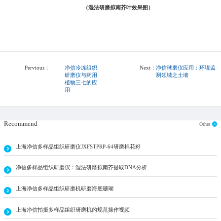
（湿法研磨拟南芥叶效果图）
Pervious：
净信冷冻组织
Next：
净信球磨仪应用：环境监
研磨仪与药用
测领域之土壤
植物三七的应
用
Recommend
Other
上海净信多样品组织研磨仪JXFSTPRP-64研磨棉花籽
净信多样品组织研磨仪：湿法研磨拟南芥提取DNA分析
上海净信多样品组织研磨机研磨海底珊瑚
上海净信拍摄多样品组织研磨机的规范操作视频