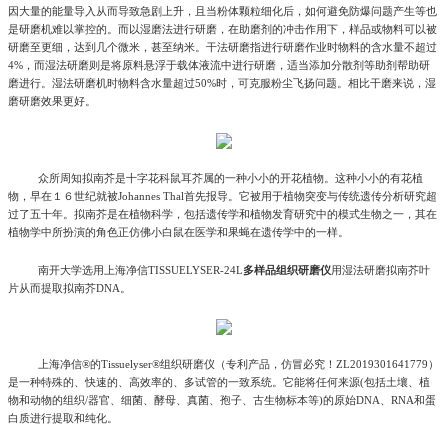
因大量的能量导入从而导致急剧上升，且当粉体颗粒细化后，如何避免防爆问题产生等也
是研磨机难以掌控的。而以湿磨法进行研磨，在助磨剂的冲击作用下，样品或物料可以被
研磨至更细，达到几个微米，甚至纳米。干法研磨指进行研磨作业时物料的含水量不超过
4%，而湿法研磨则是将原料悬浮于载体液流中进行研磨，适当添加分散剂等助剂帮助研
磨进行。湿法研磨机时物料含水量超过50%时，可克服粉尘飞扬问题。相比干磨来说，湿
磨研磨效果更好。
众所周知拟南芥是十字花科鼠耳芥属的一种小小的开花植物。这种小小的有花植
物，早在１６世纪就被Johannes Thal首先报导。它被用于植物突变与传统遗传分析研究超
过了五十年。拟南芥是在植物科学，包括遗传学和植物发育研究中的模式生物之一，其在
植物学中所扮演的角色正仿佛小白鼠在医学和果蝇在遗传学中的一样。
南开大学选用上海净信TISSUELYSER-24L
多样品组织研磨仪
用湿法研磨拟南芥叶
片从而提取拟南芥DNA。
上海净信®的Tissuelyser®组织研磨仪（专利产品，仿冒必究！ZL2019301641779）
是一种特殊的、快速的、高效率的、多试管的一致系统。它能将任何来源(包括土壤、植
物和动物的组织/器官、细菌、酵母、真菌、孢子、古生物标本等)的原始DNA、RNA和蛋
白质进行提取和纯化。