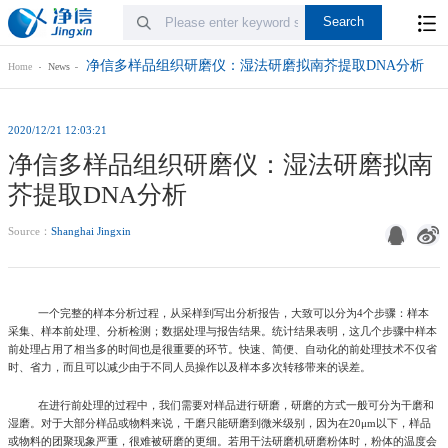
净信多样品组织研磨仪：湿法研磨拟南芥提取DNA分析
Home
News
2020/12/21 12:03:21
净信多样品组织研磨仪：湿法研磨拟南
芥提取DNA分析
Source：
Shanghai Jingxin
一个完整的样本分析过程，从采样到写出分析报告，大致可以分为4个步骤：样本
采集、样本前处理、分析检测；数据处理与报告结果。统计结果表明，这几个步骤中样本
前处理占用了相当多的时间也是很重要的环节。快速、简便、自动化的前处理技术不仅省
时、省力，而且可以减少由于不同人员操作以及样本多次转移带来的误差。
在进行前处理的过程中，我们需要对样品进行研磨，研磨的方式一般可分为干磨和
湿磨。对于大部分样品或物料来说，干磨只能研磨到微米级别，因为在20μm以下，样品
或物料的团聚现象严重，很难被研磨的更细。若用干法研磨机研磨粉体时，粉体的温度会