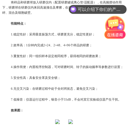
将样品和研磨球放入研磨仪内（配置研磨罐或离心管/适配器），在高频摆动作用
下，研磨球在研磨仪内来回高速撞击及摩擦，在非常短的时间内便可完成样品的研磨、粉
可以介绍下你们的产品么?
碎、混合及细胞破壁。
性能特点：
1.稳定性好：采用垂直振荡方式，研磨更充分，稳定性更好；
2.效率高：1分钟内完成2×24、2×48、4×96个样品的研磨；
3.重复性好：同一组织样本设定相同程序，获得相同的研磨效果；
4.操作简便：内置程序控制器，可对研磨时间、转子的振动频率等参数进行设置；
5.安全性高：具备安全罩及安全锁；
6.无交叉污染：在研磨过程中处于全封闭状态，避免交叉污染；
7.低噪音：仪器运行过程中，噪音小于55dB，不会对其它实验或仪器产生干扰。
效果图：