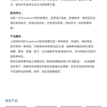
式、旋风式等多种运动方式的研磨方案。
新品特点：
全新一代Tissuelyser®组织研磨仪，采用进口电机，防腐材质，增强型运动
轴等多种提升。性能全面优化，外形更加美观，带给您不一样的研磨体
验！
产品概述：
上海净信®的Tissuelyser®组织研磨仪是一种特殊的、快速的、高效率的、
多试管的一致系统。它能将多种来源(包括土壤、植物和动物的组织/器官、
细菌、酵母、真菌、孢子、古生物标本等)的原始DNA、RNA和蛋白质进行
提取和纯化。
将样品和研磨球放入研磨仪内（配置研磨罐或离心管/适配器），在高频摆
动作用下，研磨球在研磨仪内来回高速撞击及摩擦，在非常短的时间内便
可完成样品的研磨、粉碎、混合及细胞破壁。
相关产品