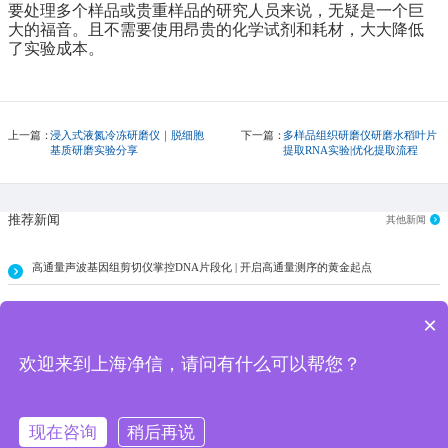
要处理多个样品或贵重样品的研究人员来说，无疑是一个巨
大的福音。且不需要使用昂贵的化学试剂和耗材，大大降低
了实验成本。
上一篇：
浸入式液氮冷冻研磨仪｜脱细胞
下一篇：
多样品组织研磨仪研磨水稻叶片
基质研磨实验分享
提取RNA实验|优化提取流程
推荐新闻
其他新闻
高通量声波基因组剪切仪掌控DNA片段化 | 开启高通量测序的黄金起点
全新生物流体培养系统----ibidi细胞剪切力模拟系统
×
高通量声波基因组剪切仪对小鼠肝脏细胞核超声实验分享
欢迎来到上海净信，请问有什么可以帮您？
现在咨询
稍后再说