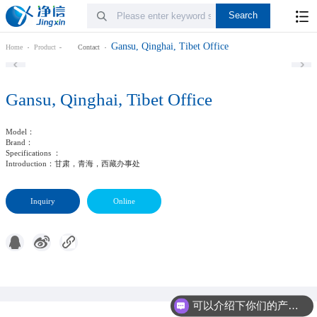
Gansu, Qinghai, Tibet Office
Home
Product
Contact
Gansu, Qinghai, Tibet Office
Model
：
Brand
：
Specifications
：
Introduction
：甘肃，青海，西藏办事处
Inquiry
Online
可以介绍下你们的产品么?