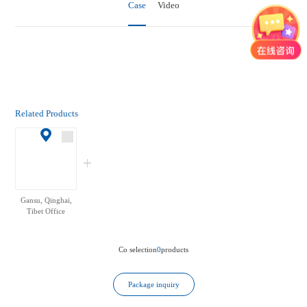
Case
Video
Related Products
Gansu, Qinghai,
Tibet Office
Co selection
0
products
Package inquiry