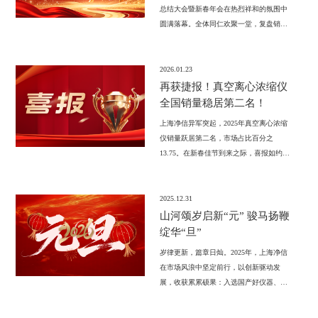
总结大会暨新春年会在热烈祥和的氛围中
圆满落幕。全体同仁欢聚一堂，复盘销售
战绩，聆听优秀同事拆解实战案例，共同
回望这一年的栉风沐雨，携手擘画下一程
的星辰大海。
2026.01.23
再获捷报！真空离心浓缩仪
全国销量稳居第二名！
上海净信异军突起，2025年真空离心浓缩
仪销量跃居第二名，市场占比百分之
13.75。在新春佳节到来之际，喜报如约而
至！仪器信息网最新发布的《2025年中国
真空离心浓缩仪公开中标数据盘点》显
示，上海净信以13.75%的台数占比，稳居
2025.12.31
全国市场第二；并以7.64%的金额占比，位
山河颂岁启新“元” 骏马扬鞭
列全国第四
绽华“旦”
岁律更新，篇章日灿。2025年，上海净信
在市场风浪中坚定前行，以创新驱动发
展，收获累累硕果：入选国产好仪器、推
出“酶离者”新品、核心仪器全线技术升
级、单细胞悬液制备仪登陆四大权威期