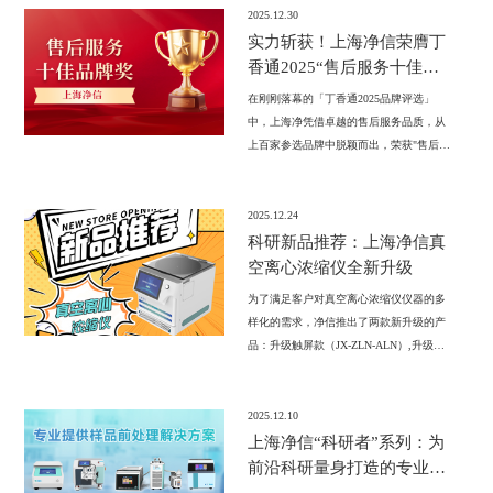
刊，更首次亮相迪拜国际展会，斩获售后
2025.12.30
服务十佳品牌殊荣。这一年，我们凝心聚
实力斩获！上海净信荣膺丁
力深耕科研服务，携手合作伙伴拓展全球
香通2025“售后服务十佳品
市场。2025圆满收官，2026马年新程，净
牌奖”
在刚刚落幕的「丁香通2025品牌评选」
信将继续秉持工匠精神，以优质产品与专
中，上海净凭借卓越的售后服务品质，从
业服务，与全体同事、合作伙伴及广大客
上百家参选品牌中脱颖而出，荣获"售后服
户共启新篇，书写国产仪器发展新篇章！
务十佳品牌奖"！这是用户对我们专业服务
的高度认可，更是净信品牌实力的见证。
2025.12.24
科研新品推荐：上海净信真
空离心浓缩仪全新升级
为了满足客户对真空离心浓缩仪仪器的多
样化的需求，净信推出了两款新升级的产
品：升级触屏款（JX-ZLN-ALN）,升级冷
冻款（JX-ZLN-BN），不仅外观升级：10
寸的电容屏，操作更便捷；处理量不变的
同时体积更小巧，能有效节约实验室的桌
2025.12.10
面空间；程序升级到64组；增加挂壁式离
上海净信“科研者”系列：为
心成像仪，实时查看浓缩状态。
前沿科研量身打造的专业解
决方案