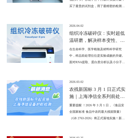
买了最贵的试剂盒，用了最精密的检测仪
器——然后，在样品研磨这一步，翻车
了。研磨不均匀、蛋白降解、核酸断裂、
批次间差异大……不是你的方案有问题，
2026.04.02
是你的前处理，配不上你的实验。
组织冷冻破碎仪：实时超低
温研磨，解决样本变性、降
解问题
在生命科学、医学检验及材料科学研究
中，样品前处理往往是实验成败的关键。
面对RNA提取、蛋白质分析以及小分子物
质检测等精密实验，如何确保样品在粉碎
过程中不变性、不降解，一直是科研工作
者面临的痛点
2026.03.02
农残新国标 3 月 1 日正式实
施｜上海净信全系列前处理
设备，一站式赋能合规有效
重要提醒 ！2026 年 3 月 1 日，《食品安
检测
全国家标准 食品中农药最大残留限量》
（GB 2763-2026）将正式落地实施！新版
标准新增 370 项残留限量、修订 23 项，
明确 585 种农药的10749项最大残留限量，
检测范围、参数要求全面升级，对实验室
2026.02.25