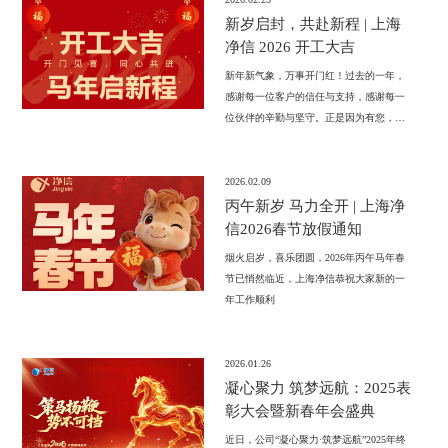
前处理全流程的效率、精准度提出严苛考
新岁启封，共赴新程 | 上海
验。
净信 2026 开工大吉
新年新气象，万事开门红！过去的一年，
感谢每一位客户的信任与支持，感谢每一
位伙伴的辛勤与坚守。正是因为有您，我
们才能在挑战中稳步前行，在变革中不断
成长。新的一年，我们将继续秉持创新、
诚信、共赢的初心，以更饱满的热情、更
2026.02.09
专业的态度、更优质的产品与服务，与您
丙午新岁 马力全开 | 上海净
携手并进，共创佳绩！
信2026春节放假通知
烟火启岁，喜乐团圆，2026年丙午马年春
节已悄然临近，上海净信恭祝大家新的一
年工作顺利
2026.01.26
凝心聚力 筑梦远航：2025表
彰大会暨新春年会盛典
近日，公司“凝心聚力·筑梦远航”2025年终