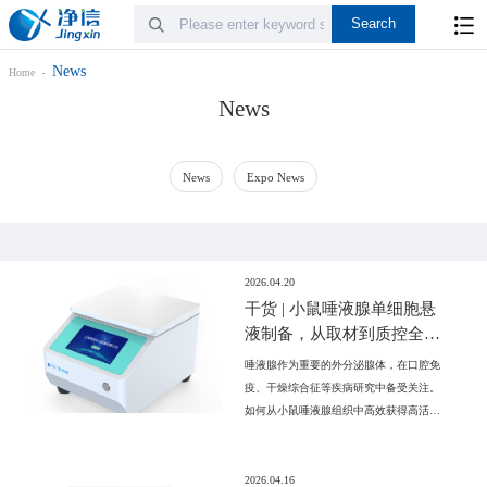
News
Home
News
News
Expo News
2026.04.20
干货 | 小鼠唾液腺单细胞悬
液制备，从取材到质控全步
骤详解
唾液腺作为重要的外分泌腺体，在口腔免
疫、干燥综合征等疾病研究中备受关注。
如何从小鼠唾液腺组织中高效获得高活
性、高纯度的单细胞悬液，是开展单细胞
测序、流式细胞术等下游实验的关键一
步。本期，净信团队将分享完整的实操流
2026.04.16