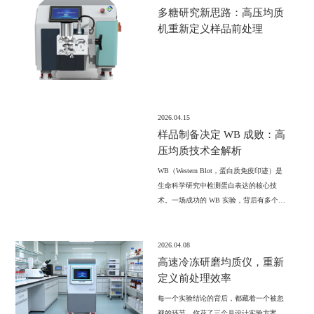
程，助您轻松拿到优质样本！
多糖研究新思路：高压均质
机重新定义样品前处理
2026.04.15
样品制备决定 WB 成败：高
压均质技术全解析
WB（Western Blot，蛋白质免疫印迹）是
生命科学研究中检测蛋白表达的核心技
术。一场成功的 WB 实验，背后有多个环
节环环相扣，其中任何一个细节出错，都
可能导致条带模糊、背景过高、甚至完全
无信号。
2026.04.08
高速冷冻研磨均质仪，重新
定义前处理效率
每一个实验结论的背后，都藏着一个被忽
视的环节。你花了三个月设计实验方案，