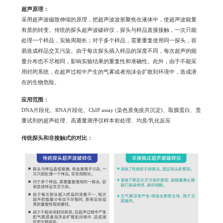
超声原理：
采用超声波磁致伸缩的原理，把超声波波形聚焦在液体中，使超声波能量
有质的转变。传统的探头超声波破碎仪，探头与样品直接接触，一次只能
处理一个样品，实验周期长；对于多个样品，需要重复使用同一探头，容
易造成样品交叉污染。由于每次探头插入样品的深度不同，每次超声的能
量分布也不尽相同，影响实验结果的重复性和准确性。此外，由于不能采
用封闭系统，在超声过程中产生的气雾或者泡沫会扩散到环境中，造成潜
在的生物危险。
应用范围：
DNA片段化、RNA片段化、ChIP assay (染色质免疫共沉淀)、取膜蛋白、贵
重试剂的超声处理、高通量测序仪样本前处理、均质/乳化反应
传统探头和非接触式的对比：