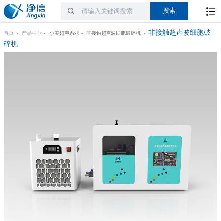
非接触超声波细胞破
首页
产品中心
小美超声系列
非接触超声波细胞破碎机
碎机