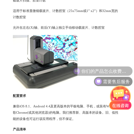
载玻片扫描、腔室计数
适用于标准显微镜载玻片、计数腔室（25x75mm或1” x2”）和32mm宽的
计数腔室
允许在左右(X)轴、前后(Y)轴上独立手动移动载玻片、计数腔室
你们的产品怎么收费的呢?
需要售后服务
配置要求
兼容iOS 8.1、Android 4.4及更高版本的平板电脑、手机，或装有WiFi、谷
歌Chrome(或其他浏览器)的电脑。我们推荐新、高版本的设备。旧、低性
能的设备也可运行该应用程序，但不保证。
产品清单