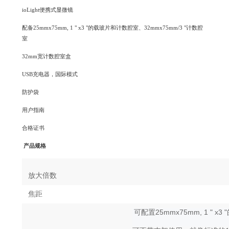
ioLight便携式显微镜
配备25mmx75mm, 1 " x3 "的载玻片和计数腔室、32mmx75mm/3 "计数腔
室
32mm宽计数腔室盒
USB充电器，国际模式
防护袋
用户指南
合格证书
产品规格
放大倍数
焦距
25mmx75mm, 1 " x3 "
可配置