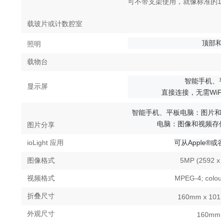
可不带支架使用，就像标准的
或计数
载玻片
腔室
顶部
照明
载物台
智能手机、
显示屏
直接连接，
WiF
无需
智能手机
平板电脑
图片
、
：
电脑
图像和视频存
：
图片分享
ioLight
可从
Apple®
应用
或
5MP (2592 x
图像格式
MPEG-4; colo
视频格式
折叠尺寸
160mm x 101
外观尺寸
160mm