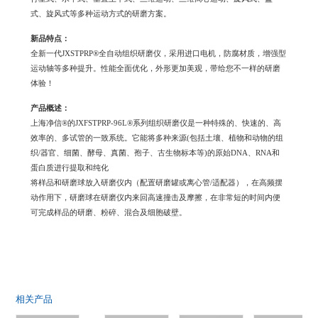
式、旋风式等多种运动方式的研磨方案。
新品特点：
全新一代JXSTPRP®全自动组织研磨仪，采用进口电机，防腐材质，增强型
运动轴等多种提升。性能全面优化，外形更加美观，带给您不一样的研磨
体验！
产品概述：
上海净信®的JXFSTPRP-96L®系列组织研磨仪是一种特殊的、快速的、高
效率的、多试管的一致系统。它能将多种来源(包括土壤、植物和动物的组
织/器官、细菌、酵母、真菌、孢子、古生物标本等)的原始DNA、RNA和
蛋白质进行提取和纯化
将样品和研磨球放入研磨仪内（配置研磨罐或离心管/适配器），在高频摆
动作用下，研磨球在研磨仪内来回高速撞击及摩擦，在非常短的时间内便
可完成样品的研磨、粉碎、混合及细胞破壁。
相关产品