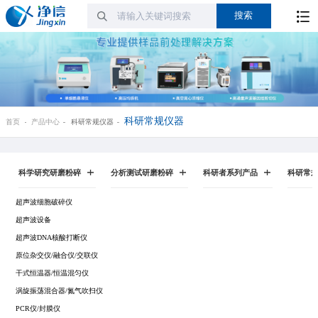
科研常规仪器
首页
产品中心
科研常规仪器
科学研究研磨粉碎
分析测试研磨粉碎
科研者系列产品
科研常
超声波细胞破碎仪
超声波设备
超声波DNA核酸打断仪
原位杂交仪/融合仪/交联仪
干式恒温器/恒温混匀仪
涡旋振荡混合器/氮气吹扫仪
PCR仪/封膜仪