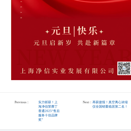
Pervious：
实力斩获！上
Next：
再获捷报！真空离心浓缩
海净信荣膺丁
仪全国销量稳居第二名！
香通2025“售后
服务十佳品牌
奖”