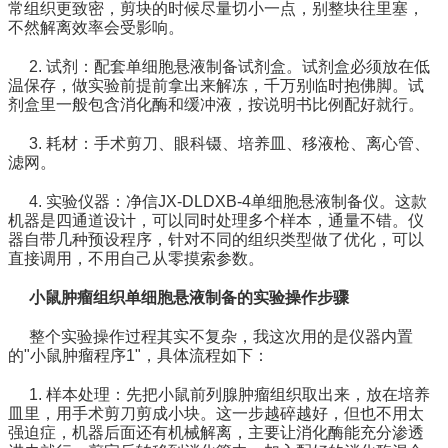
常组织更致密，剪块的时候尽量切小一点，别整块往里塞，
不然解离效率会受影响。
2. 试剂：配套单细胞悬液制备试剂盒。试剂盒必须放在低
温保存，做实验前提前拿出来解冻，千万别临时抱佛脚。试
剂盒里一般包含消化酶和缓冲液，按说明书比例配好就行。
3. 耗材：手术剪刀、眼科镊、培养皿、移液枪、离心管、
滤网。
4. 实验仪器：净信JX-DLDXB-4单细胞悬液制备仪。这款
机器是四通道设计，可以同时处理多个样本，通量不错。仪
器自带几种预设程序，针对不同的组织类型做了优化，可以
直接调用，不用自己从零摸索参数。
小鼠肿瘤组织单细胞悬液制备的
实验操作步骤
整个实验操作过程其实不复杂，我这次用的是仪器内置
的"小鼠肿瘤程序1"，具体流程如下：
1. 样本处理：
先把小鼠前列腺肿瘤组织取出来，放在培养
皿里，用手术剪刀剪成小块。这一步越碎越好，但也不用太
强迫症，机器后面还有机械解离，主要让消化酶能充分渗透