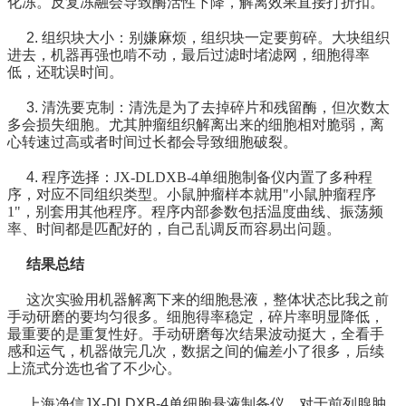
化冻。反复冻融会导致酶活性下降，解离效果直接打折扣。
2. 组织块大小：
别嫌麻烦，组织块一定要剪碎。大块组织
进去，机器再强也啃不动，最后过滤时堵滤网，细胞得率
低，还耽误时间。
3. 清洗要克制：
清洗是为了去掉碎片和残留酶，但次数太
多会损失细胞。尤其肿瘤组织解离出来的细胞相对脆弱，离
心转速过高或者时间过长都会导致细胞破裂。
4. 程序选择：
JX-DLDXB-4单细胞制备仪内置了多种程
序，对应不同组织类型。小鼠肿瘤样本就用"小鼠肿瘤程序
1"，别套用其他程序。程序内部参数包括温度曲线、振荡频
率、时间都是匹配好的，自己乱调反而容易出问题。
结果总结
这次实验用机器解离下来的细胞悬液，整体状态比我之前
手动研磨的要均匀很多。细胞得率稳定，碎片率明显降低，
最重要的是重复性好。手动研磨每次结果波动挺大，全看手
感和运气，机器做完几次，数据之间的偏差小了很多，后续
上流式分选也省了不少心。
上海净信JX-DLDXB-4单细胞悬液制备仪，对于前列腺肿