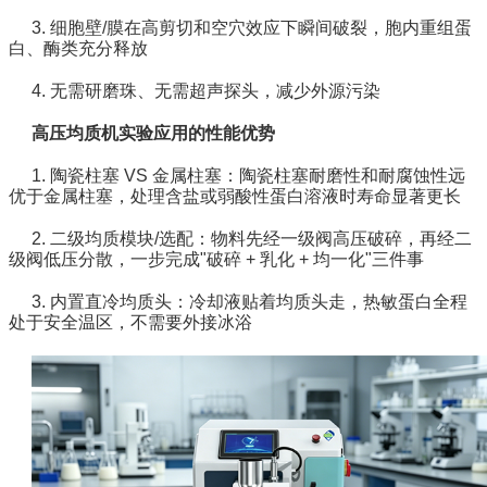
3. 细胞壁/膜在高剪切和空穴效应下瞬间破裂，胞内重组蛋
白、酶类充分释放
4. 无需研磨珠、无需超声探头，减少外源污染
高压均质机实验应用的性能优势
1. 陶瓷柱塞 VS 金属柱塞：陶瓷柱塞耐磨性和耐腐蚀性远
优于金属
柱塞
，处理含盐或弱酸性蛋白溶液时寿命显著更长
2.
二级均质模块/选配：
物料先经一级阀高压破碎，再经二
级阀低压分散，一步完成"破碎 + 乳化 + 均一化"三件事
3. 内置直冷均质头：
冷却液贴着均质头走，热敏蛋白全程
处于安全温区，不需要外接冰浴