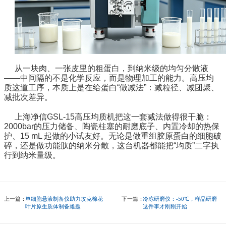
从一块肉、一张皮里的粗蛋白，到纳米级的均匀分散液
——中间隔的不是化学反应，而是物理加工的能力。高压均
质这道工序，本质上是在给蛋白“做减法”：减粒径、减团聚、
减批次差异。
上海净信GSL-15高压均质机把这一套减法做得很干脆：
2000bar的压力储备、陶瓷柱塞的耐磨底子、内置冷却的热保
护、15 mL 起做的小试友好。无论是做重组胶原蛋白的细胞破
碎，还是做功能肽的纳米分散，这台机器都能把“均质”二字执
行到纳米量级。
上一篇：
单细胞悬液制备仪助力攻克棉花
下一篇：
冷冻研磨仪：-50℃，样品研磨
叶片原生质体制备难题
这件事才刚刚开始