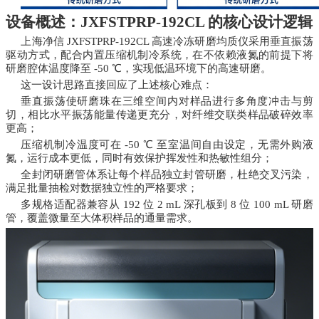
设备概述：JXFSTPRP-192CL 的核心设计逻辑
上海净信 JXFSTPRP-192CL 高速冷冻研磨均质仪采用垂直振荡
驱动方式，配合内置压缩机制冷系统，在不依赖液氮的前提下将
研磨腔体温度降至 -50 ℃，实现低温环境下的高速研磨。
这一设计思路直接回应了上述核心难点：
垂直振荡使研磨珠在三维空间内对样品进行多角度冲击与剪
切，相比水平振荡能量传递更充分，对纤维交联类样品破碎效率
更高；
压缩机制冷温度可在 -50 ℃ 至室温间自由设定，无需外购液
氮，运行成本更低，同时有效保护挥发性和热敏性组分；
全封闭研磨管体系让每个样品独立封管研磨，杜绝交叉污染，
满足批量抽检对数据独立性的严格要求；
多规格适配器兼容从 192 位 2 mL 深孔板到 8 位 100 mL 研磨
管，覆盖微量至大体积样品的通量需求。