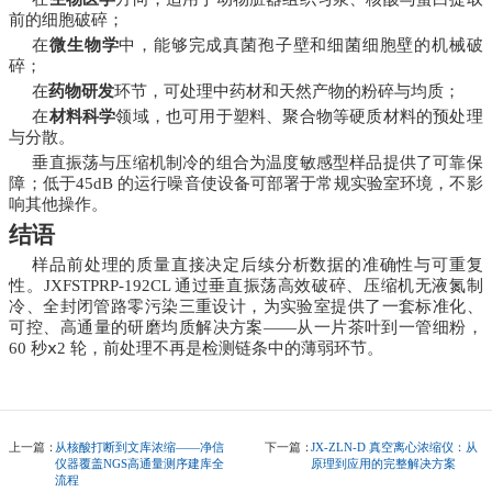
前的细胞破碎；
在
微生物学
中，能够完成真菌孢子壁和细菌细胞壁的机械破
碎；
在
药物研发
环节，可处理中药材和天然产物的粉碎与均质；
在
材料科学
领域，也可用于塑料、聚合物等硬质材料的预处理
与分散。
垂直振荡与压缩机制冷的组合为温度敏感型样品提供了可靠保
障；低于45dB 的运行噪音使设备可部署于常规实验室环境，不影
响其他操作。
结语
样品前处理的质量直接决定后续分析数据的准确性与可重复
性。JXFSTPRP-192CL 通过垂直振荡高效破碎、压缩机无液氮制
冷、全封闭管路零污染三重设计，为实验室提供了一套标准化、
可控、高通量的研磨均质解决方案
——
从一片茶叶到一管细粉，
60 秒ⅹ2 轮，前处理不再是检测链条中的薄弱环节。
上一篇：
从核酸打断到文库浓缩——净信
下一篇：
JX-ZLN-D 真空离心浓缩仪：从
仪器覆盖NGS高通量测序建库全
原理到应用的完整解决方案
流程