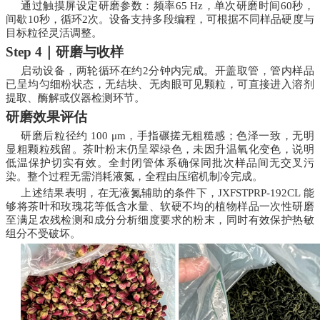
通过触摸屏设定研磨参数：频率65 Hz，单次研磨时间60秒，
间歇10秒，循环2次。设备支持多段编程，可根据不同样品硬度与
目标粒径灵活调整。
Step 4｜研磨与收样
启动设备，两轮循环在约2分钟内完成。开盖取管，管内样品
已呈均匀细粉状态，无结块、无肉眼可见颗粒，可直接进入溶剂
提取、酶解或仪器检测环节。
研磨效果评估
研磨后粒径约 100 μm，手指碾搓无粗糙感；色泽一致，无明
显粗颗粒残留。茶叶粉末仍呈翠绿色，未因升温氧化变色，说明
低温保护切实有效。全封闭管体系确保同批次样品间无交叉污
染。整个过程无需消耗液氮，全程由压缩机制冷完成。
上述结果表明，在无液氮辅助的条件下，JXFSTPRP-192CL 能
够将茶叶和玫瑰花等低含水量、软硬不均的植物样品一次性研磨
至满足农残检测和成分分析细度要求的粉末，同时有效保护热敏
组分不受破坏。