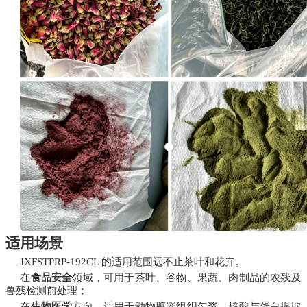
适用场景
JXFSTPRP-192CL 的适用范围远不止茶叶和花卉。
在
食品安全
领域，可用于茶叶、谷物、果蔬、肉制品的农残及
兽残检测前处理；
在
生物医学
方向，适用于动物脏器组织匀浆、核酸与蛋白提取