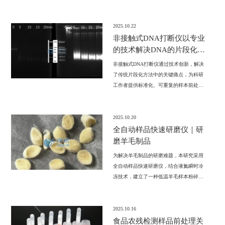
均匀细粉，选对仪器，实验事半功倍。净
信高速冷冻研磨均质仪助您轻松解决研磨
问题!
2025.10.22
非接触式DNA打断仪以专业
的技术解决DNA的片段化问
题
非接触式DNA打断仪通过技术创新，解决
了传统片段化方法中的关键痛点，为科研
工作者提供标准化、可重复的样本前处理
方案。其应用正推动基因组学检测向更高
精度、更强可靠性迈进，成为现代分子生
物学实验室不可或缺的工具。
2025.10.20
全自动样品快速研磨仪｜研
磨羊毛制品
为解决羊毛制品的研磨难题，本研究采用
全自动样品快速研磨仪，结合液氮瞬时冷
冻技术，建立了一种低温羊毛样本粉碎方
案，为后续的检测奠定了坚实基础
2025.10.16
食品农残检测样品前处理关