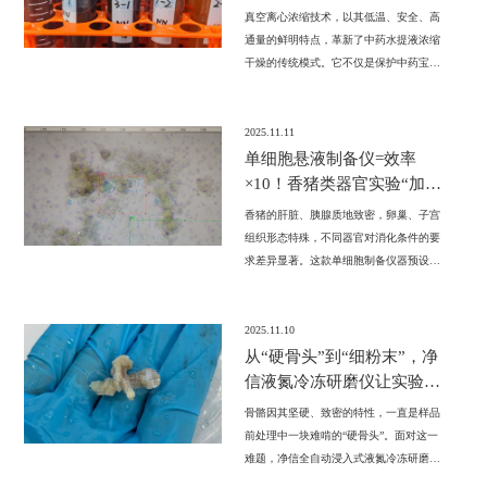
柔”锁真效？
真空离心浓缩技术，以其低温、安全、高
通量的鲜明特点，革新了中药水提液浓缩
干燥的传统模式。它不仅是保护中药宝贵
活性成分的“守护神”，更是加速中药现代
化研究与标准化进程的“助推器”。选择真
空离心浓缩仪，意味着您选择了更可靠的
2025.11.11
数据、更真实的药效反映，为解锁中药的
单细胞悬液制备仪=效率
深层奥秘提供了坚实的技术保障。
×10！香猪类器官实验“加速
器”，肝脏卵巢子宫胰腺全
香猪的肝脏、胰腺质地致密，卵巢、子宫
能打
组织形态特殊，不同器官对消化条件的要
求差异显著。这款单细胞制备仪器预设多
套专属程序，无需手动调整参数，就能精
准匹配四种器官的处理需求。
2025.11.10
从“硬骨头”到“细粉末”，净
信液氮冷冻研磨仪让实验更
高效！
骨骼因其坚硬、致密的特性，一直是样品
前处理中一块难啃的“硬骨头”。面对这一
难题，净信全自动浸入式液氮冷冻研磨仪
应运而生，它以其独特的设计理念，为骨