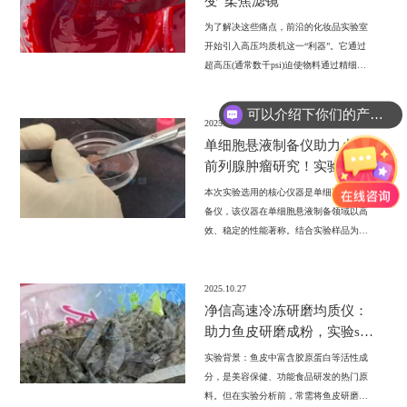
变“柔焦滤镜”
为了解决这些痛点，前沿的化妆品实验室
开始引入高压均质机这一“利器”。它通过
超高压(通常数千psi)迫使物料通过精细的
均质阀，产生强烈的剪切、撞击和空穴效
应，能将团聚的色粉颗粒“粉碎”至微米甚
可以介绍下你们的产品么?
至纳米级别，并使其均匀稳定地分散于整
2025.10.29
你们的产品怎么收费的呢?
个体系，从而打造出品质好的口红。
单细胞悬液制备仪助力小鼠
前列腺肿瘤研究！实验效果
显著！！！
本次实验选用的核心仪器是单细胞悬液制
备仪，该仪器在单细胞悬液制备领域以高
效、稳定的性能著称。结合实验样品为小
鼠前列腺肿瘤组织的特性，研究人员选择
了 “小鼠肿瘤程序 ” 进行实验操作，这套
专属程序是经过大量实践验证，针对小鼠
2025.10.27
肿瘤组织解离优化而来，能最大程度保障
净信高速冷冻研磨均质仪：
解离效果。
助力鱼皮研磨成粉，实验so
easy！
实验背景：鱼皮中富含胶原蛋白等活性成
分，是美容保健、功能食品研发的热门原
料。但在实验分析前，常需将鱼皮研磨成