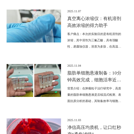
骼样品处理带来了革命性的解决方案。
2025.11.07
真空离心浓缩仪：有机溶剂
高效浓缩的得力助手
客户痛点：本次的实验目的是有机溶剂的
浓缩，其中溶剂为三氟乙酸，具有强酸
性，易腐蚀仪器，溶质为多肽，在高温中
易损坏。所以选择了净信耐腐蚀真空离心
浓缩仪。
2025.11.04
脂肪单细胞悬液制备：10分
钟高效完成，细胞活率近
100%
背景介绍：在肿瘤粒子治疗研究中，高质
量的脂肪单细胞悬液是后续流式检测、表
面抗原分析的基础，其制备效率与细胞活
率直接影响研究进度与数据准确性。近
期，清华大学医学研究中心采用 JX-
CKSM-4WK 单细胞悬液制备仪完成脂肪组
2025.11.03
织单细胞悬液制备实验，凭借优异表现获
净信高压均质机，让口红秒
得终端高度认可!