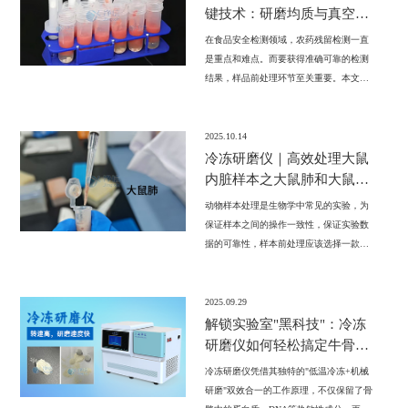
键技术：研磨均质与真空离
心浓缩仪的应用。
在食品安全检测领域，农药残留检测一直
是重点和难点。而要获得准确可靠的检测
结果，样品前处理环节至关重要。本文将
专业介绍农残检测中的样品前处理流程，
重点阐述研磨均质与浓缩两道关键工序。
2025.10.14
冷冻研磨仪｜高效处理大鼠
内脏样本之大鼠肺和大鼠小
肠研磨实验案例
动物样本处理是生物学中常见的实验，为
保证样本之间的操作一致性，保证实验数
据的可靠性，样本前处理应该选择一款可
靠的仪器，故本次研磨大鼠肺和大鼠小肠
选用净信CLN系列冷冻研磨仪。
2025.09.29
解锁实验室"黑科技"：冷冻
研磨仪如何轻松搞定牛骨研
磨
冷冻研磨仪凭借其独特的"低温冷冻+机械
研磨"双效合一的工作原理，不仅保留了骨